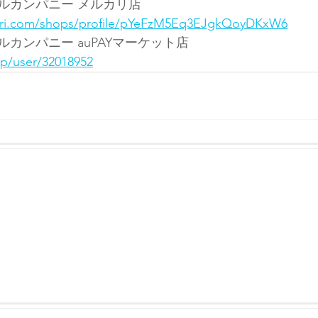
ルカンパニー メルカリ店
cari.com/shops/profile/pYeFzM5Eq3EJgkQoyDKxW6
カンパニー auPAYマーケット店
jp/user/32018952