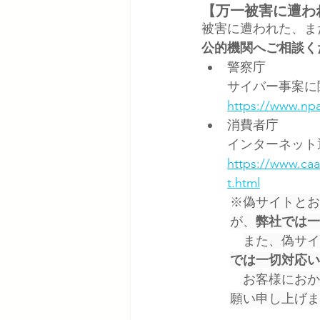
【万一被害に遭わ
被害に遭われた、ま
公的機関へご相談く
警察庁
サイバー事案に
https://www.np
消費者庁
インターネット
https://www.caa
t.html
※
偽サイトとお
が、
弊社では一
また、偽サイ
では一切対応い
お客様におか
願い申し上げま